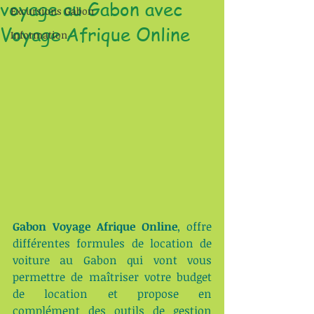
voyage au Gabon avec
Excursions Gabon
Voyage Afrique Online
Information
Gabon Voyage Afrique Online
, offre 
différentes formules de location de 
voiture au Gabon qui vont vous 
permettre de maîtriser votre budget 
de location et propose en 
complément des outils de gestion 