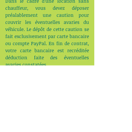
Dans le cadre d’une location sans 
chauffeur, vous devez déposer 
préalablement une caution pour 
couvrir les éventuelles avaries du 
véhicule. Le dépôt de cette caution se 
fait exclusivement par carte bancaire 
ou compte PayPal. En fin de contrat, 
votre carte bancaire est recréditée 
déduction faite des éventuelles 
avaries constatées.
Pour bénéficier de tous ces avantages 
lors de votre voyage au Gabon, 
consultez notre site et remplissez un 
formulaire de demande, nous 
répondons par retour de mail les 
jours ouvrables :  
https://www.gabon-voyage-