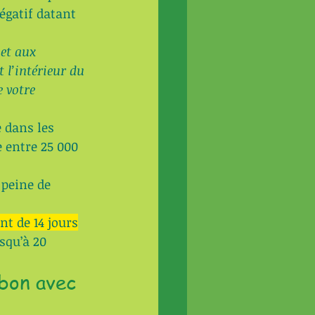
égatif datant 
et aux 
 l’intérieur du 
 votre 
 dans les 
 entre 25 000 
 peine de 
nt de 14 jours
squ’à 20 
bon avec 