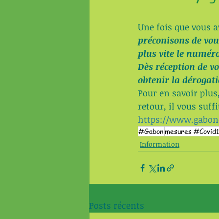
Une fois que vous a
préconisons de vou
plus vite le numéro
Dès réception de v
obtenir la dérogat
Pour en savoir plu
retour, il vous suff
https://www.gabon-
#Gabon
mesures #Covid
Information
Posts récents