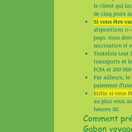
le client qui l
de cinq jours au
Si vous êtes va
dispositions ci-
pays. Vous devre
vaccination et v
Toutefois tout 
transports et l
FCFA et 200 000
Par ailleurs, l
paiement d’une
Enfin si vous ê
au plus vous au
heures 30.
Comment prép
Gabon voyag