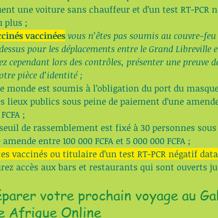
ouent une voiture sans chauffeur et d’un test RT-PCR n
 plus ;
ccinés vaccinées
vous n’êtes pas soumis au couvre-feu 
dessus pour les déplacements entre le Grand Libreville et
z cependant lors des contrôles, présenter une preuve de
otre pièce d’identité ;
le monde est soumis à l’obligation du port du masque
es lieux publics sous peine de paiement d’une amende
 FCFA ;
e seuil de rassemblement est fixé à 30 personnes sous
 amende entre 100 000 FCFA et 5 000 000 FCFA ;
tes vaccinés ou titulaire d’un test RT-PCR négatif data
rez accès aux bars et restaurants qui sont ouverts ju
arer votre prochain voyage au Ga
e Afrique Online