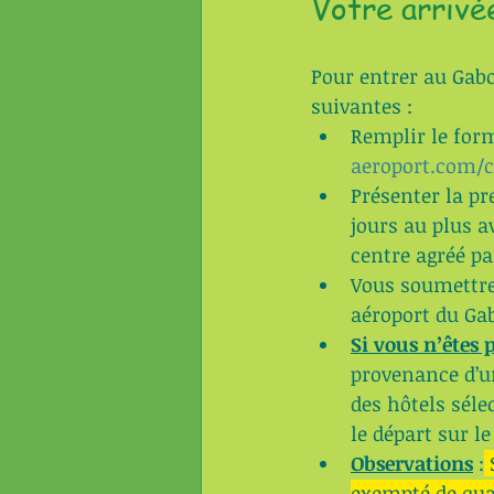
Votre arrivée
Pour entrer au Gabo
suivantes :
Remplir le form
aeroport.com/c
Présenter la pr
jours au plus a
centre agréé pa
Vous soumettre
aéroport du Ga
Si vous n’êtes 
provenance d’u
des hôtels séle
le départ sur le 
Observations
 :
 
exempté de qua