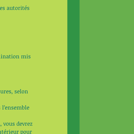
es autorités 
ination mis 
ures, selon 
 l’ensemble 
, vous devrez 
ntérieur pour 