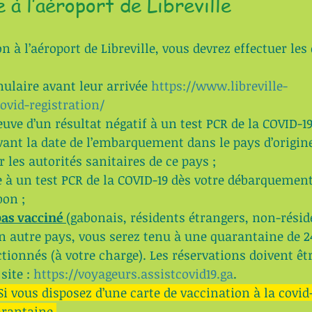
 à l’aéroport de Libreville 
n à l’aéroport de Libreville, vous devrez effectuer le
ulaire avant leur arrivée 
https://www.libreville-
ovid-registration/
euve d’un résultat négatif à un test PCR de la COVID-19
vant la date de l’embarquement dans le pays d’origin
r les autorités sanitaires de ce pays ;
 à un test PCR de la COVID-19 dès votre débarquement
bon ;
pas vacciné 
(gabonais, résidents étrangers, non-résid
n autre pays, vous serez tenu à une quarantaine de 2
ctionnés (à votre charge). Les réservations doivent êtr
site : 
https://voyageurs.assistcovid19.ga
.
Si vous disposez d’une carte de vaccination à la covid
rantaine.