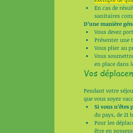
En cas de résul
sanitaires com
D’une manière géné
Vous devez por
Présenter une 
Vous plier au p
Vous soumettre
en place dans l
Vos déplacem
Pendant votre séjou
que vous soyez vacc
Si vous n’êtes 
du pays, de 21 
Pour les déplac
être en possess