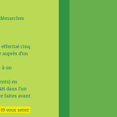
s démarches 
 effectué cinq 
e auprès d’un 
 à un 
ents) en 
4H dans l’un 
e faites avant 
-19 vous serez 