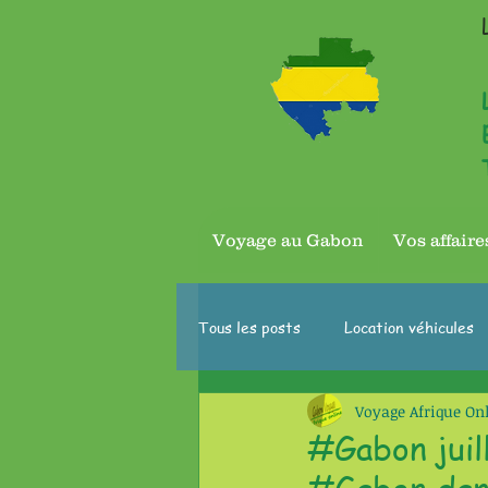
Voyage au Gabon
Vos affair
Tous les posts
Location véhicules
Voyage Afrique On
#Gabon juil