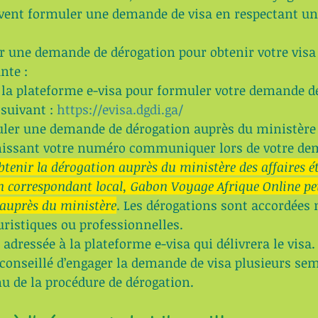
vent formuler une demande de visa en respectant un
r une demande de dérogation pour obtenir votre visa
nte :
r la plateforme e-visa pour formuler votre demande de
 suivant : 
https://evisa.dgdi.ga/
uler une demande de dérogation auprès du ministère 
nissant votre numéro communiquer lors de votre dem
tenir la dérogation auprès du ministère des affaires é
un correspondant local, Gabon Voyage Afrique Online pe
auprès du ministère
. Les dérogations sont accordée
uristiques ou professionnelles.
 adressée à la plateforme e-visa qui délivrera le visa.
st conseillé d’engager la demande de visa plusieurs se
u de la procédure de dérogation.