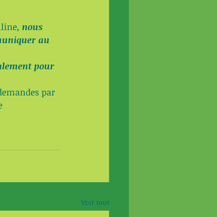
line, 
nous 
muniquer au 
alement pour 
 demandes par 
e 
Voir tout