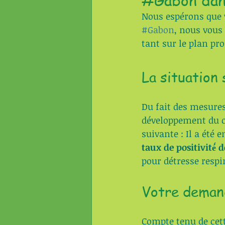
#Gabon dan
Nous espérons que v
#Gabon
, nous vous
tant sur le plan pr
La situation 
Du fait des mesures
développement du cor
suivante : Il a été e
taux de positivité́ 
pour détresse respi
Votre demand
Compte tenu de cett