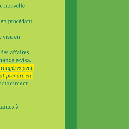
e nouvelle 
 en procédant 
 visa en 
des affaires 
ande e-visa. 
trangères peut 
ut prendre en 
s notamment 
maines à 