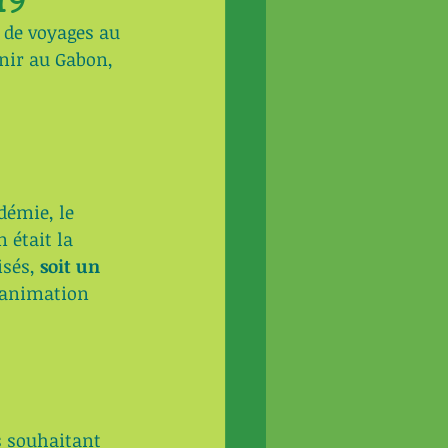
19
 de voyages au 
nir au Gabon, 
démie, le 
 était la 
isés, 
soit un 
éanimation 
s souhaitant 