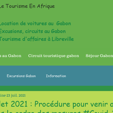
Le Tourisme En Afrique
Location de voitures au Gabon
Excusions, circuits au Gabon
Tourisme d'affaires à Libreville
es au Gabon
Circuit touristique gabon
Séjour Gabo
Excursions Gabon
Information
line
23 juil. 2021
let 2021 : Procédure pour venir 