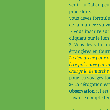
venir au Gabon peu
procédure.
Vous devez formule
de la manière suiva
1- Vous inscrire su
cliquant sur le lien
2- Vous devez form
étrangères en four
La démarche pour ob
être présentée par 
charge la démarche 
pour les voyages to
3- La dérogation est
Observation
 : Il e
l’avance compte ten