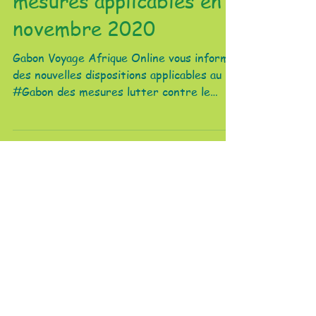
mesures applicables en
novembre 2020
Gabon Voyage Afrique Online vous informe
des nouvelles dispositions applicables au
#Gabon des mesures lutter contre le
#Coronasvirus
Votre service commercial
WhatsApp:
+33678164559
De 9H30 à 12H30 - Du Lundi au samedi
Autres destinations
Bénin