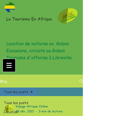
Le Tourisme En Afrique
Location de voitures au Gabon
Excusions, circuits au Gabon
Tourisme d'affaires à Libreville
Blog
Tous les posts
Tous les posts
Voyage Afrique Online
Location
28 déc. 2021
3 min de lecture