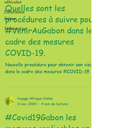
véhicules
Quelles sont les
Excursions
procédures à suivre pour
Gabon
#VenirAuGabon dans le
Information
cadre des mesures
COVID-19.
Nouvelle procédure pour obtenir son visa
dans le cadre des mesures #COVID-19
Voyage Afrique Online
11 nov. 2020
4 min de lecture
#Covid19Gabon les